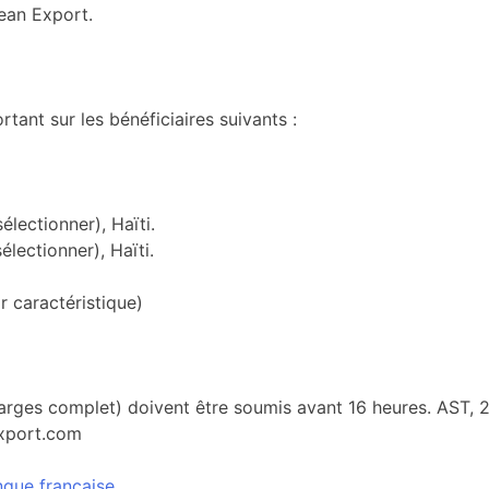
ean Export.
tant sur les bénéficiaires suivants :
lectionner), Haïti.
lectionner), Haïti.
 caractéristique)
charges complet) doivent être soumis avant 16 heures. AST,
export.com
ngue française