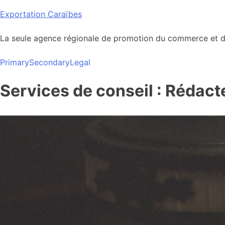
Skip
Exportation Caraïbes
to
content
La seule agence régionale de promotion du commerce et de
Primary
Secondary
Legal
Services de conseil : Rédac