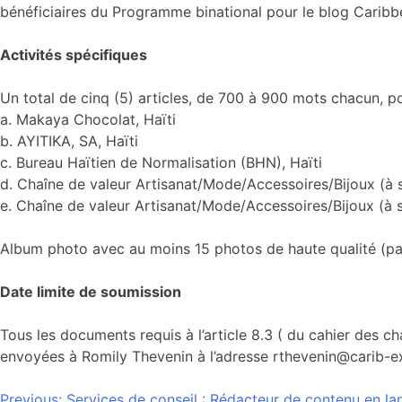
bénéficiaires du Programme binational pour le blog Caribb
Activités spécifiques
Un total de cinq (5) articles, de 700 à 900 mots chacun, por
a. Makaya Chocolat, Haïti
b. AYITIKA, SA, Haïti
c. Bureau Haïtien de Normalisation (BHN), Haïti
d. Chaîne de valeur Artisanat/Mode/Accessoires/Bijoux (à sé
e. Chaîne de valeur Artisanat/Mode/Accessoires/Bijoux (à sé
Album photo avec au moins 15 photos de haute qualité (par
Date limite de soumission
Tous les documents requis à l’article 8.3 ( du cahier des 
envoyées à Romily Thevenin à l’adresse rthevenin@carib-
Previous:
Services de conseil : Rédacteur de contenu en la