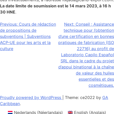
La date limite de soumission est le 14 mars 2023, à 16 h
30 HNE
.
Navigation
Previous:
Cours de rédaction
Next:
Conseil : Assistance
de propositions de
technique pour l’obtention
de
subventions | Subventions
d’une certification en bonnes
l’article
ACP-UE pour les arts et la
pratiques de fabrication (ISO
culture
22716) au profit de
Laboratorio Capilo Español
SRL dans le cadre du projet
d’appui binational à la chaîne
de valeur des huiles
essentielles et des
cosmétiques.
Proudly powered by WordPress
|
Theme: ce2022 by
GA
Caribbean
.
Nederlands
(
Néerlandais
)
English
(
Anglais
)