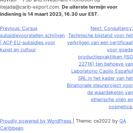
itejada@carib-export.com.
De uiterste termijn voor
indiening is 14 maart 2023, 16.30 uur EST
.
Bericht
Previous:
Cursus
Next:
Consultancy:
subsidievoorstellen schrijven
Technische bijstand voor het
navigatie
| ACP EU-subsidies voor
verkrijgen van een certificaat
kunst en cultuur
voor goede
productiepraktijken (ISO
22716) ten behoeve van
Laboratorio Capilo Español
SRL in het kader van het
Binationale steunproject voor
de waardeketen van
etherische oliën en
cosmetica.
Proudly powered by WordPress
|
Theme: ce2022 by
GA
Caribbean
.