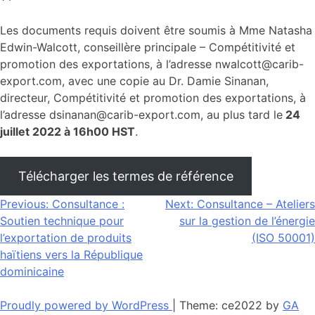
Les documents requis doivent être soumis à Mme Natasha
Edwin-Walcott, conseillère principale – Compétitivité et
promotion des exportations, à l’adresse nwalcott@carib-
export.com, avec une copie au Dr. Damie Sinanan,
directeur, Compétitivité et promotion des exportations, à
l’adresse dsinanan@carib-export.com, au plus tard le
24
juillet 2022 à 16h00 HST
.
Télécharger les termes de référence
Navigation
Previous:
Consultance :
Next:
Consultance – Ateliers
Soutien technique pour
sur la gestion de l’énergie
de
l’exportation de produits
(ISO 50001)
l’article
haïtiens vers la République
dominicaine
Proudly powered by WordPress
|
Theme: ce2022 by
GA