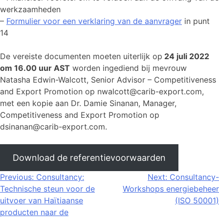
werkzaamheden
–
Formulier voor een verklaring van de aanvrager
in punt
14
De vereiste documenten moeten uiterlijk op
24 juli 2022
om 16.00 uur AST
worden ingediend bij mevrouw
Natasha Edwin-Walcott, Senior Advisor – Competitiveness
and Export Promotion op nwalcott@carib-export.com,
met een kopie aan Dr. Damie Sinanan, Manager,
Competitiveness and Export Promotion op
dsinanan@carib-export.com.
Download de referentievoorwaarden
Bericht
Previous:
Consultancy:
Next:
Consultancy-
Technische steun voor de
Workshops energiebeheer
navigatie
uitvoer van Haïtiaanse
(ISO 50001)
producten naar de