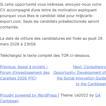
Si cette opportunité vous intéresse, envoyez-nous votre
CV accompagné d’une lettre de motivation expliquant
pourquoi vous êtes le candidat idéal pour hr@carib-
export.com. Seuls les candidats présélectionnés seront
contactés.
La date de clôture des candidatures est fixée au jeudi 26
mars 2026 à 23h59.
Téléchargez le texte complet des TOR ci-dessous.
Navigation
Previous:
Appel à projets –
Next:
Consultancy
Forum d’investissement des
Opportunity: Development of
de
Caraïbes 2026 (FIC)
the Social Innovation Guide
l’article
to the Caribbean
Proudly powered by WordPress
|
Theme: ce2022 by
GA
Caribbean
.