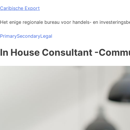
Skip
Caribische Export
to
content
Het enige regionale bureau voor handels- en investeringsbe
Primary
Secondary
Legal
In House Consultant -Comm