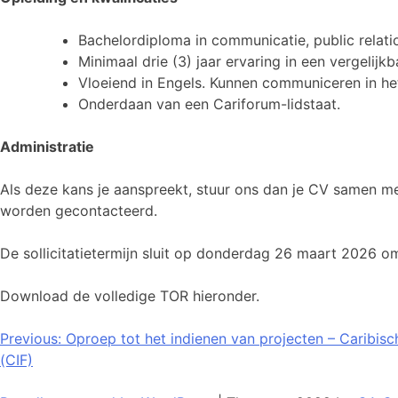
Bachelordiploma in communicatie, public relati
Minimaal drie (3) jaar ervaring in een vergelijkb
Vloeiend in Engels. Kunnen communiceren in het
Onderdaan van een Cariforum-lidstaat.
Administratie
Als deze kans je aanspreekt, stuur ons dan je CV samen met
worden gecontacteerd.
De sollicitatietermijn sluit op donderdag 26 maart 2026 o
Download de volledige TOR hieronder.
Bericht
Previous:
Oproep tot het indienen van projecten – Caribis
(CIF)
navigatie