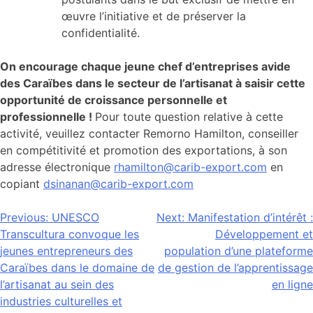
œuvre l’initiative et de préserver la
confidentialité.
On encourage chaque jeune chef d’entreprises avide
des Caraïbes dans le secteur de l’artisanat à saisir cette
opportunité de croissance personnelle et
professionnelle !
Pour toute question relative à cette
activité, veuillez contacter Remorno Hamilton, conseiller
en compétitivité et promotion des exportations, à son
adresse électronique
rhamilton@carib-export.com
en
copiant
dsinanan@carib-export.com
Navigation
Previous:
UNESCO
Next:
Manifestation d’intérêt :
Transcultura convoque les
Développement et
de
jeunes entrepreneurs des
population d’une plateforme
l’article
Caraïbes dans le domaine de
de gestion de l’apprentissage
l’artisanat au sein des
en ligne
industries culturelles et