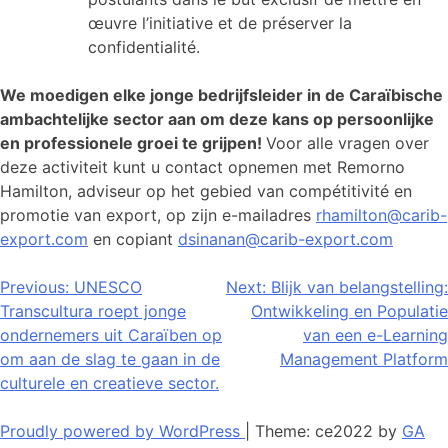
œuvre l’initiative et de préserver la
confidentialité.
We moedigen elke jonge bedrijfsleider in de Caraïbische
ambachtelijke sector aan om deze kans op persoonlijke
en professionele groei te grijpen!
Voor alle vragen over
deze activiteit kunt u contact opnemen met Remorno
Hamilton, adviseur op het gebied van compétitivité en
promotie van export, op zijn e-mailadres
rhamilton@carib-
export.com
en copiant
dsinanan@carib-export.com
Bericht
Previous:
UNESCO
Next:
Blijk van belangstelling:
Transcultura roept jonge
Ontwikkeling en Populatie
navigatie
ondernemers uit Caraïben op
van een e-Learning
om aan de slag te gaan in de
Management Platform
culturele en creatieve sector.
Proudly powered by WordPress
|
Theme: ce2022 by
GA