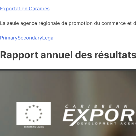
Skip
Exportation Caraïbes
to
content
La seule agence régionale de promotion du commerce et de
Primary
Secondary
Legal
Rapport annuel des résultat