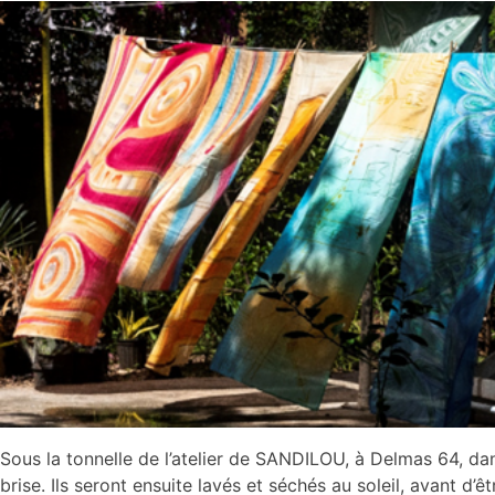
Sous la tonnelle de l’atelier de SANDILOU, à Delmas 64, dan
brise. Ils seront ensuite lavés et séchés au soleil, avant d’ê