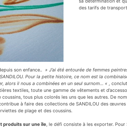
sa détermination et qu
des tarifs de transport
 depuis son enfance.
. » J’ai été entourée de femmes peintre
s à SANDILOU. Pour la petite histoire, ce nom est la combi
er, alors il nous a combinées en un seul surnom… « ,
conclut-
matières textiles, toute une gamme de vêtements et d’accesso
 coussins, tous plus colorés les uns que les autres. De nomb
contribue à faire des collections de SANDILOU des œuvres d’
erviettes de plage et des coussins.
 produits sur une île
, le défi consiste à les exporter. P