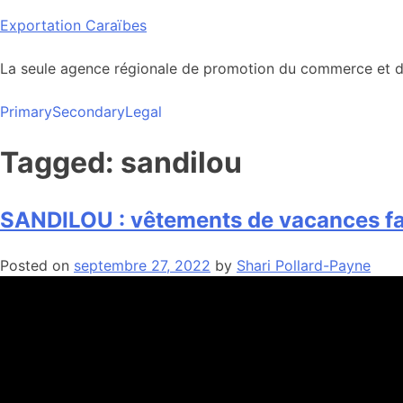
Skip
Exportation Caraïbes
to
content
La seule agence régionale de promotion du commerce et de
Primary
Secondary
Legal
Tagged: sandilou
SANDILOU : vêtements de vacances fa
Posted on
septembre 27, 2022
by
Shari Pollard-Payne