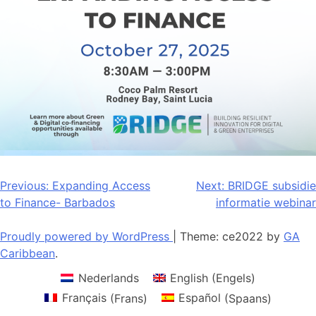
Bericht
Previous:
Expanding Access
Next:
BRIDGE subsidie
to Finance- Barbados
informatie webinar
navigatie
Proudly powered by WordPress
|
Theme: ce2022 by
GA
Caribbean
.
Nederlands
English
(
Engels
)
Français
(
Frans
)
Español
(
Spaans
)