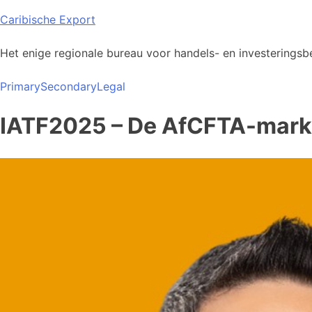
Skip
Caribische Export
to
content
Het enige regionale bureau voor handels- en investeringsbe
Primary
Secondary
Legal
IATF2025 – De AfCFTA-mark