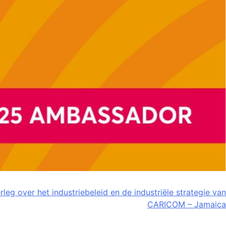
rleg over het industriebeleid en de industriële strategie van
CARICOM – Jamaica