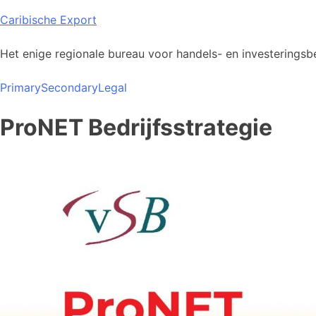
Skip
Caribische Export
to
content
Het enige regionale bureau voor handels- en investeringsbe
Primary
Secondary
Legal
ProNET Bedrijfsstrategie