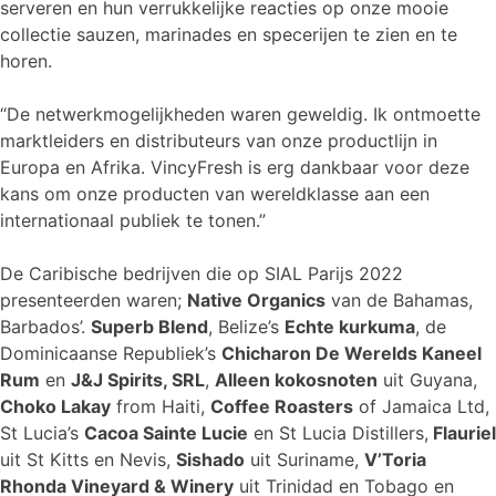
serveren en hun verrukkelijke reacties op onze mooie
collectie sauzen, marinades en specerijen te zien en te
horen.
“De netwerkmogelijkheden waren geweldig. Ik ontmoette
marktleiders en distributeurs van onze productlijn in
Europa en Afrika. VincyFresh is erg dankbaar voor deze
kans om onze producten van wereldklasse aan een
internationaal publiek te tonen.”
De Caribische bedrijven die op SIAL Parijs 2022
presenteerden waren;
Native Organics
van de Bahamas,
Barbados’.
Superb Blend
, Belize’s
Echte kurkuma
, de
Dominicaanse Republiek’s
Chicharon De Werelds Kaneel
Rum
en
J&J Spirits, SRL
,
Alleen kokosnoten
uit Guyana,
Choko Lakay
from Haiti,
Coffee Roasters
of Jamaica Ltd,
St Lucia’s
Cacoa Sainte Lucie
en St Lucia Distillers,
Flauriel
uit St Kitts en Nevis,
Sishado
uit Suriname,
V’Toria
Rhonda Vineyard & Winery
uit Trinidad en Tobago en