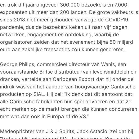
en trok dit jaar ongeveer 300.000 bezoekers en 7.000
exposanten uit meer dan 200 landen. De grote vakbeurs is
sinds 2018 niet meer gehouden vanwege de COVID-19
pandemie, dus de bezoekers keken uit naar vijf dagen
netwerken, engagement en ontdekking, waarbij de
organisatoren zeiden dat het evenement bijna 50 miljard
euro aan zakelijke transacties zou kunnen genereren.
George Philips, commercieel directeur van Wanis, een
vooraanstaande Britse distributeur van levensmiddelen en
dranken, vertelde aan Caribbean Export dat hij onder de
indruk was van het aanbod van hoogwaardige Caribische
producten op SIAL. Hij zei: “Ik denk dat dit aantoont dat
alle Caribische fabrikanten hun spel opvoeren en dat ze
echt merken op de markt brengen die kunnen concurreren
met wat dan ook in Europa of de VS.”
Medeoprichter van J & J Spirits, Jack Astacio, zei dat hij
“trots en blij” was om op SIAL te exposeren. Kort na de