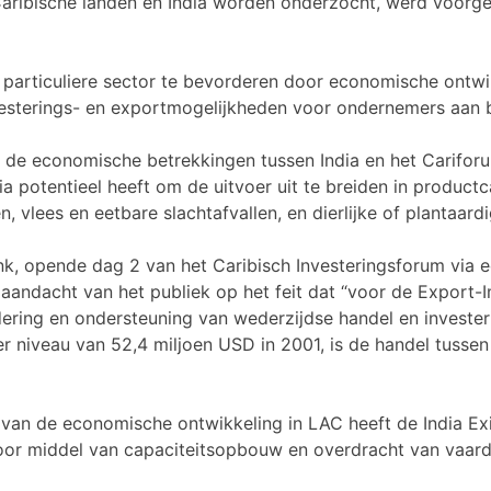
Caribische landen en India worden onderzocht, werd voorg
e particuliere sector te bevorderen door economische ontw
sterings- en exportmogelijkheden voor ondernemers aan bei
n de economische betrekkingen tussen India en het Carifor
 potentieel heeft om de uitvoer uit te breiden in productc
 vlees en eetbare slachtafvallen, en dierlijke of plantaardi
nk, opende dag 2 van het Caribisch Investeringsforum via
aandacht van het publiek op het feit dat “voor de Export-I
ering en ondersteuning van wederzijdse handel en investeri
 niveau van 52,4 miljoen USD in 2001, is de handel tussen 
ing van de economische ontwikkeling in LAC heeft de India 
door middel van capaciteitsopbouw en overdracht van vaardi