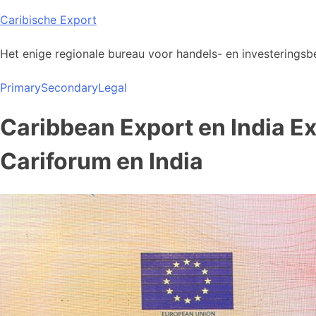
Skip
Caribische Export
to
content
Het enige regionale bureau voor handels- en investeringsbe
Primary
Secondary
Legal
Caribbean Export en India E
Cariforum en India