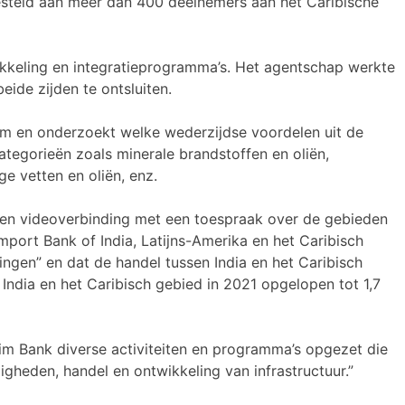
esteld aan meer dan 400 deelnemers aan het Caribische
ikkeling en integratieprogramma’s. Het agentschap werkte
de zijden te ontsluiten.
um en onderzoekt welke wederzijdse voordelen uit de
ategorieën zoals minerale brandstoffen en oliën,
ge vetten en oliën, enz.
 een videoverbinding met een toespraak over de gebieden
mport Bank of India, Latijns-Amerika en het Caribisch
ngen” en dat de handel tussen India en het Caribisch
India en het Caribisch gebied in 2021 opgelopen tot 1,7
Exim Bank diverse activiteiten en programma’s opgezet die
gheden, handel en ontwikkeling van infrastructuur.”