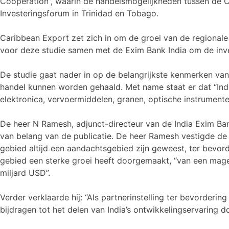
Cooperation”, waarin de handelsmogelijkheden tussen de 
Investeringsforum in Trinidad en Tobago.
Caribbean Export zet zich in om de groei van de regional
voor deze studie samen met de Exim Bank India om de inve
De studie gaat nader in op de belangrijkste kenmerken va
handel kunnen worden gehaald. Met name staat er dat “India
elektronica, vervoermiddelen, granen, optische instrumenten,
De heer N Ramesh, adjunct-directeur van de India Exim Ba
van belang van de publicatie. De heer Ramesh vestigde de 
gebied altijd een aandachtsgebied zijn geweest, ter bevord
gebied een sterke groei heeft doorgemaakt, “van een mager
miljard USD”.
Verder verklaarde hij: “Als partnerinstelling ter bevorder
bijdragen tot het delen van India’s ontwikkelingservaring 