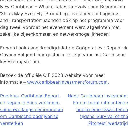
New Caribbean – What it takes to Evolve and Become’ en
‘Ships May Even Fly: Promoting Investment in Logistics
and Transportation’ stonden ook op het programma voor
dag twee, voordat het evenement werd afgesloten met
zakelijke bijeenkomsten en netwerkmogelijkheden.
Er werd ook aangekondigd dat de Coöperatieve Republiek
Guyana volgend jaar gastheer zal zijn voor het Caribische
Investeringsforum.
Bezoek de officiële CIF 2023 website voor meer
informatie –
www.caribbeaninvestmentforum.com.
Bericht
Previous:
Caribbean Export
Next:
Caribbean Investment
en Republic Bank verlengen
Forum toont uitmuntende
navigatie
samenwerkingsmemorandum
ondernemerskwaliteiten
om Caribische bedrijven te
tijdens ‘Survival of the
versterken
Pitchest’ wedstrijd