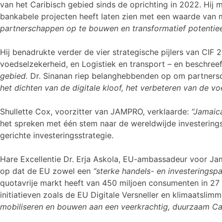
van het Caribisch gebied sinds de oprichting in 2022. Hij 
bankabele projecten heeft laten zien met een waarde van
partnerschappen op te bouwen en transformatief potentieel 
Hij benadrukte verder de vier strategische pijlers van CIF
voedselzekerheid, en Logistiek en transport – en beschree
gebied.
Dr. Sinanan riep belanghebbenden op om partners
het dichten van de digitale kloof, het verbeteren van de vo
Shullette Cox, voorzitter van JAMPRO, verklaarde:
“Jamaic
het spreken met één stem naar de wereldwijde investering
gerichte investeringsstrategie.
Hare Excellentie Dr. Erja Askola, EU-ambassadeur voor Ja
op dat de EU zowel een
“sterke handels- en investeringspa
quotavrije markt heeft van 450 miljoen consumenten in 2
initiatieven zoals de EU Digitale Versneller en klimaatslim
mobiliseren en bouwen aan een veerkrachtig, duurzaam Car