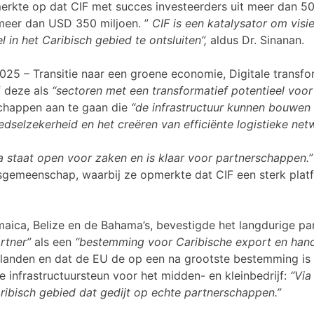
merkte op dat CIF met succes investeerders uit meer dan 50
 meer dan USD 350 miljoen. ”
CIF is een katalysator om visi
in het Caribisch gebied te ontsluiten”,
aldus Dr. Sinanan.
 2025 – Transitie naar een groene economie, Digitale trans
f deze als
“sectoren met een transformatief potentieel voor
chappen aan te gaan die
“de infrastructuur kunnen bouwen 
edselzekerheid en het creëren van efficiënte logistieke net
a staat open voor zaken en is klaar voor partnerschappen.”
sgemeenschap, waarbij ze opmerkte dat CIF een sterk plat
maica, Belize en de Bahama’s, bevestigde het langdurige p
rtner”
als een
“bestemming voor Caribische export en hande
7 landen en dat de EU de op een na grootste bestemming i
me infrastructuursteun voor het midden- en kleinbedrijf:
“Via
ibisch gebied dat gedijt op echte partnerschappen.”