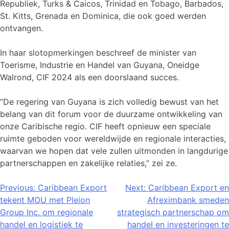
Republiek, Turks & Caicos, Trinidad en Tobago, Barbados,
St. Kitts, Grenada en Dominica, die ook goed werden
ontvangen.
In haar slotopmerkingen beschreef de minister van
Toerisme, Industrie en Handel van Guyana, Oneidge
Walrond, CIF 2024 als een doorslaand succes.
“De regering van Guyana is zich volledig bewust van het
belang van dit forum voor de duurzame ontwikkeling van
onze Caribische regio. CIF heeft opnieuw een speciale
ruimte geboden voor wereldwijde en regionale interacties,
waarvan we hopen dat vele zullen uitmonden in langdurige
partnerschappen en zakelijke relaties,” zei ze.
Bericht
Previous:
Caribbean Export
Next:
Caribbean Export en
tekent MOU met Pleion
Afreximbank smeden
navigatie
Group Inc. om regionale
strategisch partnerschap om
handel en logistiek te
handel en investeringen te