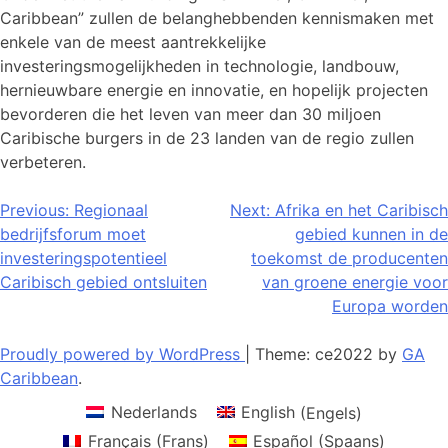
Caribbean” zullen de belanghebbenden kennismaken met
enkele van de meest aantrekkelijke
investeringsmogelijkheden in technologie, landbouw,
hernieuwbare energie en innovatie, en hopelijk projecten
bevorderen die het leven van meer dan 30 miljoen
Caribische burgers in de 23 landen van de regio zullen
verbeteren.
Bericht
Previous:
Regionaal
Next:
Afrika en het Caribisch
bedrijfsforum moet
gebied kunnen in de
navigatie
investeringspotentieel
toekomst de producenten
Caribisch gebied ontsluiten
van groene energie voor
Europa worden
Proudly powered by WordPress
|
Theme: ce2022 by
GA
Caribbean
.
Nederlands
English
(
Engels
)
Français
(
Frans
)
Español
(
Spaans
)