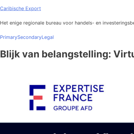
Skip
Caribische Export
to
content
Het enige regionale bureau voor handels- en investeringsbe
Primary
Secondary
Legal
Blijk van belangstelling: V