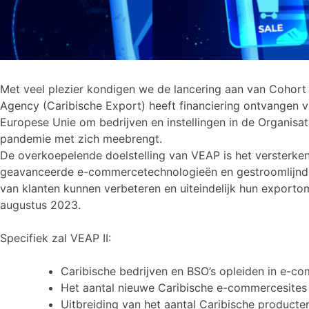
Met veel plezier kondigen we de lancering aan van Cohor
Agency (Caribische Export) heeft financiering ontvangen v
Europese Unie om bedrijven en instellingen in de Organisa
pandemie met zich meebrengt.
De overkoepelende doelstelling van VEAP is het versterken
geavanceerde e-commercetechnologieën en gestroomlijnde 
van klanten kunnen verbeteren en uiteindelijk hun exporto
augustus 2023.
Specifiek zal VEAP II:
Caribische bedrijven en BSO’s opleiden in e-co
Het aantal nieuwe Caribische e-commercesites
Uitbreiding van het aantal Caribische producte