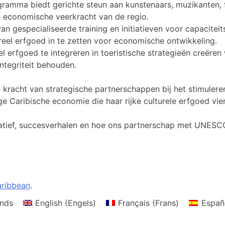
gramma biedt gerichte steun aan kunstenaars, muzikanten, 
e economische veerkracht van de regio.
van gespecialiseerde training en initiatieven voor capaci
reel erfgoed in te zetten voor economische ontwikkeling.
eel erfgoed te integreren in toeristische strategieën creër
integriteit behouden.
 kracht van strategische partnerschappen bij het stimule
 Caribische economie die haar rijke culturele erfgoed vier
iatief, succesverhalen en hoe ons partnerschap met UNESCO 
ribbean
.
nds
English
(
Engels
)
Français
(
Frans
)
Españ