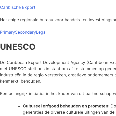
Skip
Caribische Export
to
content
Het enige regionale bureau voor handels- en investeringsbe
Primary
Secondary
Legal
UNESCO
De Caribbean Export Development Agency (Caribbean Export
met UNESCO stelt ons in staat om af te stemmen op gedee
industrieën in de regio versterken, creatieve ondernemers
kenmerkt, behouden.
Een belangrijk initiatief in het kader van dit partnersch
Cultureel erfgoed behouden en promoten
: D
generaties de diverse culturele uitingen van d