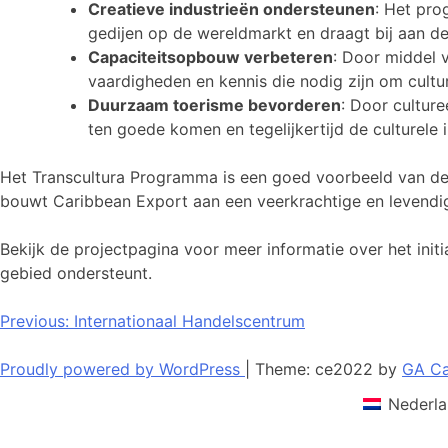
Creatieve industrieën ondersteunen
: Het pro
gedijen op de wereldmarkt en draagt bij aan d
Capaciteitsopbouw verbeteren
: Door middel 
vaardigheden en kennis die nodig zijn om cultu
Duurzaam toerisme bevorderen
: Door cultur
ten goede komen en tegelijkertijd de culturele 
Het Transcultura Programma is een goed voorbeeld van de
bouwt Caribbean Export aan een veerkrachtige en levendige
Bekijk de projectpagina voor meer informatie over het init
gebied ondersteunt.
Bericht
Previous:
Internationaal Handelscentrum
navigatie
Proudly powered by WordPress
|
Theme: ce2022 by
GA Ca
Nederla