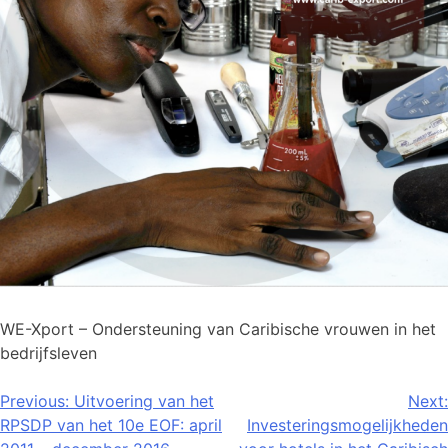
WE-Xport – Ondersteuning van Caribische vrouwen in het
bedrijfsleven
Bericht
Previous:
Uitvoering van het
Next:
RPSDP van het 10e EOF: april
Investeringsmogelijkheden
navigatie