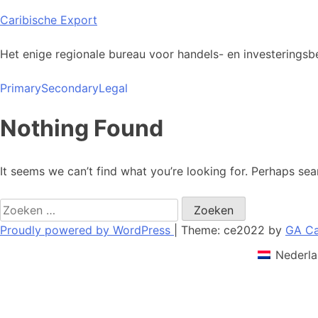
Skip
Caribische Export
to
content
Het enige regionale bureau voor handels- en investeringsbe
Primary
Secondary
Legal
Nothing Found
It seems we can’t find what you’re looking for. Perhaps sea
Zoeken
naar:
Proudly powered by WordPress
|
Theme: ce2022 by
GA Ca
Nederla