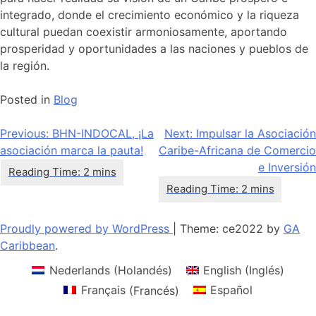
integrado, donde el crecimiento económico y la riqueza
cultural puedan coexistir armoniosamente, aportando
prosperidad y oportunidades a las naciones y pueblos de
la región.
Posted in
Blog
Navegación
Previous:
BHN-INDOCAL, ¡La
Next:
Impulsar la Asociación
asociación marca la pauta!
Caribe-Africana de Comercio
de
e Inversión
entradas
Proudly powered by WordPress
|
Theme: ce2022 by
GA
Caribbean
.
Nederlands
(
Holandés
)
English
(
Inglés
)
Français
(
Francés
)
Español