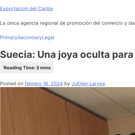
Skip
Exportación del Caribe
to
content
La única agencia regional de promoción del comercio y las i
Primary
Secondary
Legal
Suecia: Una joya oculta para 
Posted on
febrero 16, 2024
by
JoEllen Laryea