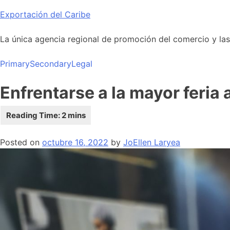
Skip
Exportación del Caribe
to
content
La única agencia regional de promoción del comercio y las i
Primary
Secondary
Legal
Enfrentarse a la mayor feria
Posted on
octubre 16, 2022
by
JoEllen Laryea