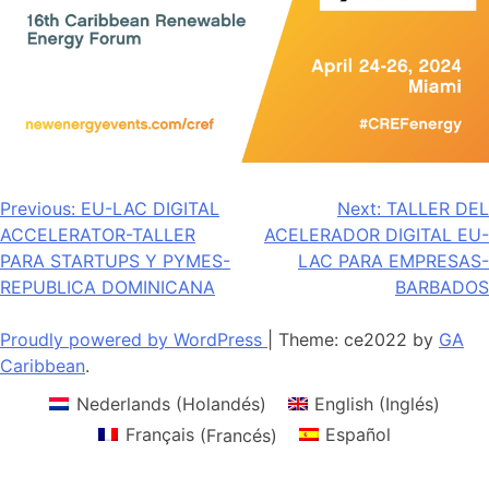
Navegación
Previous:
EU-LAC DIGITAL
Next:
TALLER DEL
ACCELERATOR-TALLER
ACELERADOR DIGITAL EU-
de
PARA STARTUPS Y PYMES-
LAC PARA EMPRESAS-
entradas
REPUBLICA DOMINICANA
BARBADOS
Proudly powered by WordPress
|
Theme: ce2022 by
GA
Caribbean
.
Nederlands
(
Holandés
)
English
(
Inglés
)
Français
(
Francés
)
Español