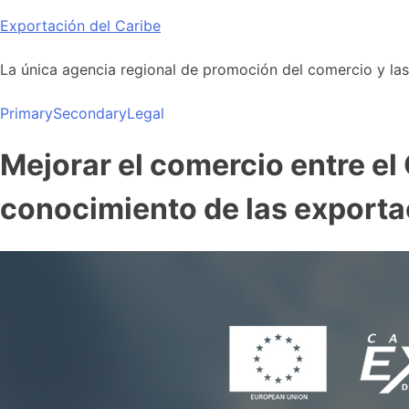
Skip
Exportación del Caribe
to
content
La única agencia regional de promoción del comercio y las i
Primary
Secondary
Legal
Mejorar el comercio entre el
conocimiento de las exporta