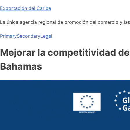
Skip
Exportación del Caribe
to
content
La única agencia regional de promoción del comercio y las i
Primary
Secondary
Legal
Mejorar la competitividad d
Bahamas