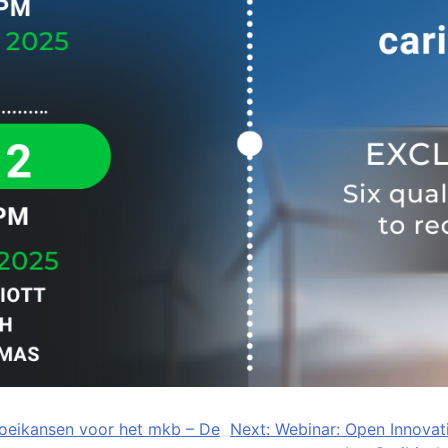
groeikansen voor het mkb – De
Next:
Webinar: Open Innovati