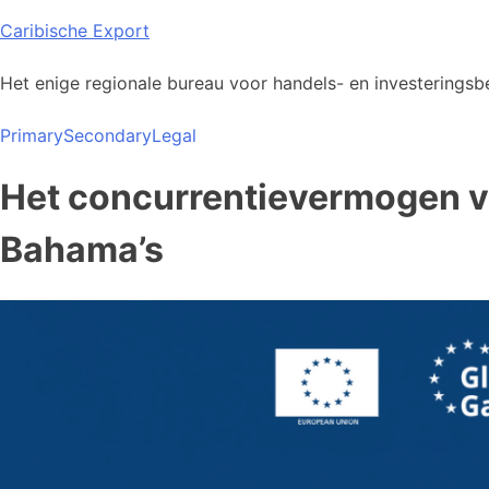
Skip
Caribische Export
to
content
Het enige regionale bureau voor handels- en investeringsbe
Primary
Secondary
Legal
Het concurrentievermogen va
Bahama’s