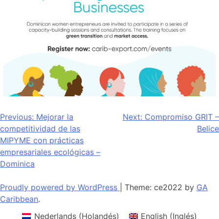
Navegación
Previous:
Mejorar la
Next:
Compromiso GRIT –
competitividad de las
Belice
de
MIPYME con prácticas
entradas
empresariales ecológicas –
Dominica
Proudly powered by WordPress
|
Theme: ce2022 by
GA
Caribbean
.
Nederlands
(
Holandés
)
English
(
Inglés
)