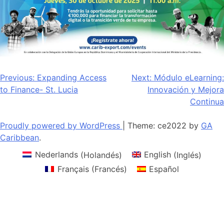
Navegación
Previous:
Expanding Access
Next:
Módulo eLearning:
to Finance- St. Lucia
Innovación y Mejora
de
Continua
entradas
Proudly powered by WordPress
|
Theme: ce2022 by
GA
Caribbean
.
Nederlands
(
Holandés
)
English
(
Inglés
)
Français
(
Francés
)
Español