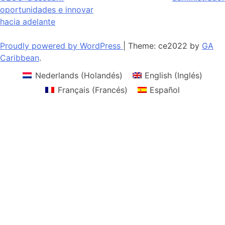
de
oportunidades e innovar
entradas
hacia adelante
Proudly powered by WordPress
|
Theme: ce2022 by
GA
Caribbean
.
Nederlands
(
Holandés
)
English
(
Inglés
)
Français
(
Francés
)
Español