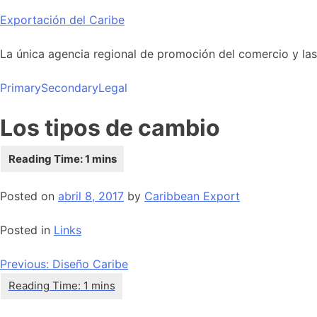
Skip
Exportación del Caribe
to
content
La única agencia regional de promoción del comercio y las i
Primary
Secondary
Legal
Los tipos de cambio
Posted on
abril 8, 2017
by
Caribbean Export
Posted in
Links
Navegación
Previous:
Diseño Caribe
de