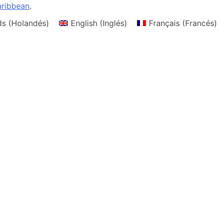
ribbean
.
ds
(
Holandés
)
English
(
Inglés
)
Français
(
Francés
)