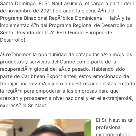
Santo Domingo. El Sr. Naut asumirÃ¡ el cargo a partir del 1
de noviembre de 2021 liderando la ejecuciÃ³n del
Programa Binacional RepÃºblica Dominicana – HaitÃ­ y la
implementaciÃ³n del Programa Regional de Desarrollo del
Sector Privado del 11 Â° FED (Fondo Europeo de
Desarrollo)
â€œTenemos la oportunidad de catapultar aÃºn mÃ¡s los
productos y servicios del Caribe como parte de la
recuperaciÃ³n global del aÃ±o pasado. Habiendo sido
parte de Caribbean Export antes, estoy emocionado de
trabajar una vez mÃ¡s junto a nuestros accionistas en toda
la regiÃ³n para empoderar a las empresas para que
crezcan y prosperen a nivel nacional y en el extranjeroâ€,
expresÃ³ el Sr. Naut.
El Sr. Naut es un
profesional
experimentado