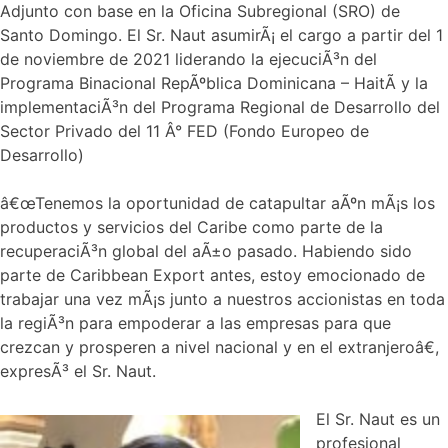
Adjunto con base en la Oficina Subregional (SRO) de
Santo Domingo. El Sr. Naut asumirÃ¡ el cargo a partir del 1
de noviembre de 2021 liderando la ejecuciÃ³n del
Programa Binacional RepÃºblica Dominicana – HaitÃ­ y la
implementaciÃ³n del Programa Regional de Desarrollo del
Sector Privado del 11 Â° FED (Fondo Europeo de
Desarrollo)
â€œTenemos la oportunidad de catapultar aÃºn mÃ¡s los
productos y servicios del Caribe como parte de la
recuperaciÃ³n global del aÃ±o pasado. Habiendo sido
parte de Caribbean Export antes, estoy emocionado de
trabajar una vez mÃ¡s junto a nuestros accionistas en toda
la regiÃ³n para empoderar a las empresas para que
crezcan y prosperen a nivel nacional y en el extranjeroâ€,
expresÃ³ el Sr. Naut.
El Sr. Naut es un
profesional