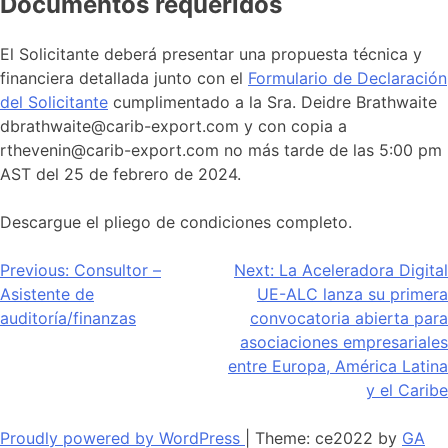
Documentos requeridos
El Solicitante deberá presentar una propuesta técnica y
financiera detallada junto con el
Formulario de Declaración
del Solicitante
cumplimentado a la Sra. Deidre Brathwaite
dbrathwaite@carib-export.com y con copia a
rthevenin@carib-export.com no más tarde de las 5:00 pm
AST del 25 de febrero de 2024.
Descargue el pliego de condiciones completo.
Navegación
Previous:
Consultor –
Next:
La Aceleradora Digital
Asistente de
UE-ALC lanza su primera
de
auditoría/finanzas
convocatoria abierta para
entradas
asociaciones empresariales
entre Europa, América Latina
y el Caribe
Proudly powered by WordPress
|
Theme: ce2022 by
GA