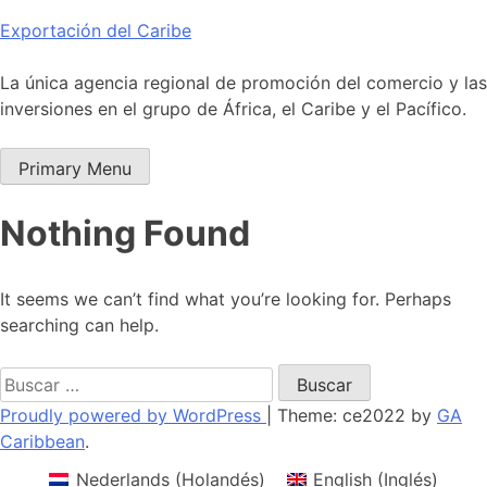
Skip
Exportación del Caribe
to
content
La única agencia regional de promoción del comercio y las
inversiones en el grupo de África, el Caribe y el Pacífico.
Primary Menu
Nothing Found
It seems we can’t find what you’re looking for. Perhaps
searching can help.
Buscar:
Proudly powered by WordPress
|
Theme: ce2022 by
GA
Caribbean
.
Nederlands
(
Holandés
)
English
(
Inglés
)