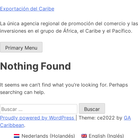
Skip
Exportación del Caribe
to
content
La única agencia regional de promoción del comercio y las
inversiones en el grupo de África, el Caribe y el Pacífico.
Primary Menu
Nothing Found
It seems we can’t find what you’re looking for. Perhaps
searching can help.
Buscar:
Proudly powered by WordPress
|
Theme: ce2022 by
GA
Caribbean
.
Nederlands
(
Holandés
)
English
(
Inglés
)