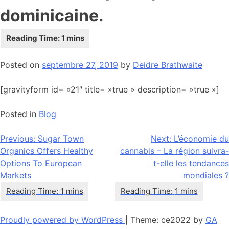
dominicaine.
Posted on
septembre 27, 2019
by
Deidre Brathwaite
[gravityform id= »21″ title= »true » description= »true »]
Posted in
Blog
Navigation
Previous:
Sugar Town
Next:
L’économie du
Organics Offers Healthy
cannabis – La région suivra-
de
Options To European
t-elle les tendances
l’article
Markets
mondiales ?
Proudly powered by WordPress
|
Theme: ce2022 by
GA