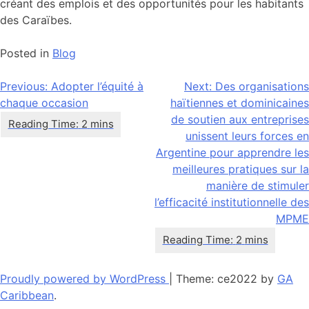
créant des emplois et des opportunités pour les habitants
des Caraïbes.
Posted in
Blog
Navigation
Previous:
Adopter l’équité à
Next:
Des organisations
chaque occasion
haïtiennes et dominicaines
de
de soutien aux entreprises
l’article
unissent leurs forces en
Argentine pour apprendre les
meilleures pratiques sur la
manière de stimuler
l’efficacité institutionnelle des
MPME
Proudly powered by WordPress
|
Theme: ce2022 by
GA
Caribbean
.