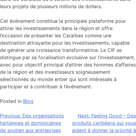
leurs projets de plusieurs millions de dollars.
Cet événement constitue la principale plateforme pour
attirer les investissements dans la région et offre
l’occasion de présenter les Caraïbes comme une
destination attrayante pour les investissements, capable
de générer une croissance transformatrice. Le CIF se
distingue par sa focalisation exclusive sur l’investissement,
avec pour objectif principal d’attirer des hommes d’affaires
de la région et des investisseurs soigneusement
sélectionnés du monde entier qui sont intéressés à
participer et à contribuer à l’événement.
Posted in
Blog
Navigation
Previous:
Des organisations
Next:
Feeling Good – Des
haïtiennes et dominicaines
produits caribéens qui vous
de
de soutien aux entreprises
aident à donner la priorité à