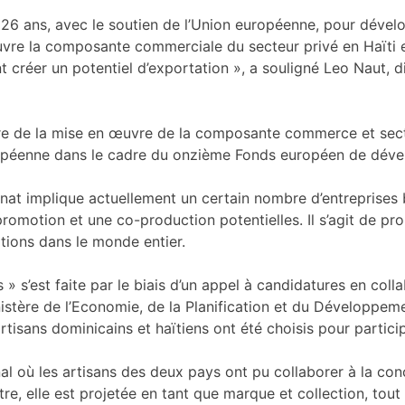
6 ans, avec le soutien de l’Union européenne, pour dével
vre la composante commerciale du secteur privé en Haïti 
 créer un potentiel d’exportation », a souligné Leo Naut, 
cadre de la mise en œuvre de la composante commerce et se
européenne dans le cadre du onzième Fonds européen de dév
sanat implique actuellement un certain nombre d’entreprises 
romotion et une co-production potentielles. Il s’agit de p
ations dans le monde entier.
s » s’est faite par le biais d’un appel à candidatures en col
tère de l’Economie, de la Planification et du Développeme
rtisans dominicains et haïtiens ont été choisis pour partici
l où les artisans des deux pays ont pu collaborer à la conc
utre, elle est projetée en tant que marque et collection, t