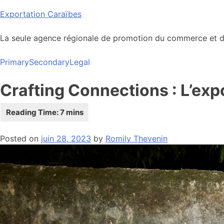
Skip
Exportation Caraïbes
to
content
La seule agence régionale de promotion du commerce et de
Primary
Secondary
Legal
Crafting Connections : L’expo
Posted on
juin 28, 2023
by
Romily Thevenin