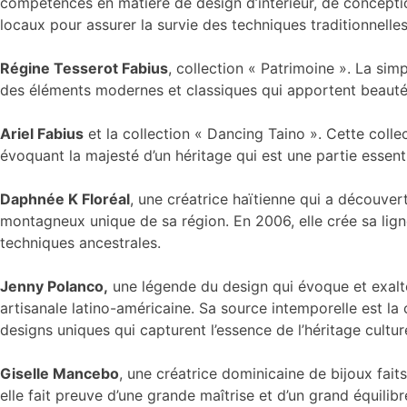
compétences en matière de design d’intérieur, de conception
locaux pour assurer la survie des techniques traditionnelles
Régine Tesserot Fabius
, collection « Patrimoine ». La simp
des éléments modernes et classiques qui apportent beauté 
Ariel Fabius
et la collection « Dancing Taino ». Cette collec
évoquant la majesté d’un héritage qui est une partie essentiel
Daphnée K Floréal
, une créatrice haïtienne qui a découvert
montagneux unique de sa région. En 2006, elle crée sa lign
techniques ancestrales.
Jenny Polanco,
une légende du design qui évoque et exalte 
artisanale latino-américaine. Sa source intemporelle est la
designs uniques qui capturent l’essence de l’héritage cultur
Giselle Mancebo
, une créatrice dominicaine de bijoux fait
elle fait preuve d’une grande maîtrise et d’un grand équilibr