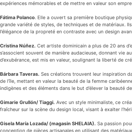
expériences mémorables et de mettre en valeur son empre
Fátima Polanco
. Elle a ouvert sa première boutique physiq
grande variété de styles, de techniques et de matériaux. Il
l’élégance de la propreté en contraste avec un design avant
Cristina Núñez.
Cet artiste dominicain a plus de 20 ans d’
s’associent souvent de manière audacieuse, donnant vie aux 
d’exubérance, est mis en valeur, soulignant la liberté de créa
Bárbara Taveras.
Ses créations trouvent leur inspiration d
de l’île, mettant en valeur la beauté de la femme caribéenne
indigènes et des éléments dans le but d’élever la beauté d
Gimarie Grullón/ Tiaggi.
Avec un style minimaliste, ce cré
fraîcheur sur la scène du design local, visant à exalter l’hé
Gisela María Lozada/ (magasin SHELAIA).
Sa passion pour 
conception de pièces artisanales en utilisant des matériau