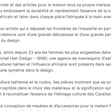
mode et des articles pour la maison sous sa propre marque,
 embrassent la durabilité et représentent l’essence de la cu
africain et taïno dans chaque pièce fabriquée à la main avec 
st un artiste qui a dépassé les frontières de l’insularité en
créations sont d’une grande délicatesse et d’une grande perf
s du design.
nnus, attire depuis 33 ans les femmes les plus exigeantes da
Michel Hair Design – 1998), une agence de mannequins (Fash
lturel haïtien et l’influence africaine sont présents dans s
une symétrie dans le design.
culture haïtienne et le vodou. Ses pièces montrent que sa so
perceptible dans le choix des matériaux et la signification 
à reconstituer l’essence de l’héritage culturel des Caraïbes
 la conception de meubles et d’accessoires pour la maison f