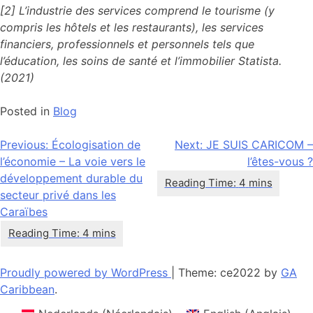
[2] L’industrie des services comprend le tourisme (y
compris les hôtels et les restaurants), les services
financiers, professionnels et personnels tels que
l’éducation, les soins de santé et l’immobilier Statista.
(2021)
Posted in
Blog
Navigation
Previous:
Écologisation de
Next:
JE SUIS CARICOM –
l’économie – La voie vers le
l’êtes-vous ?
de
développement durable du
l’article
secteur privé dans les
Caraïbes
Proudly powered by WordPress
|
Theme: ce2022 by
GA
Caribbean
.