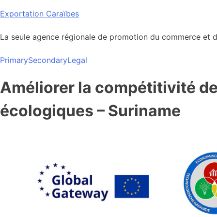
Skip
Exportation Caraïbes
to
content
La seule agence régionale de promotion du commerce et de
Primary
Secondary
Legal
Améliorer la compétitivité 
écologiques – Suriname