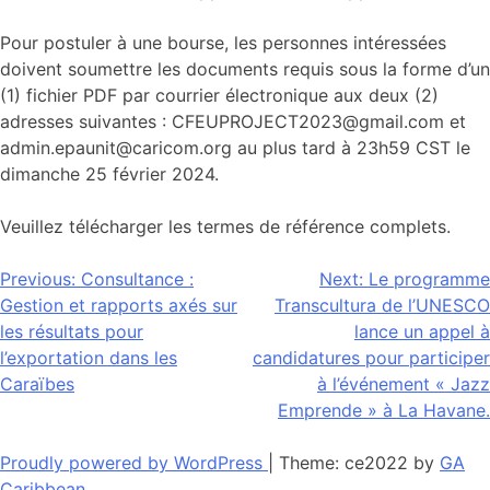
Pour postuler à une bourse, les personnes intéressées
doivent soumettre les documents requis sous la forme d’un
(1) fichier PDF par courrier électronique aux deux (2)
adresses suivantes : CFEUPROJECT2023@gmail.com et
admin.epaunit@caricom.org au plus tard à 23h59 CST le
dimanche 25 février 2024.
Veuillez télécharger les termes de référence complets.
Navigation
Previous:
Consultance :
Next:
Le programme
Gestion et rapports axés sur
Transcultura de l’UNESCO
de
les résultats pour
lance un appel à
l’article
l’exportation dans les
candidatures pour participer
Caraïbes
à l’événement « Jazz
Emprende » à La Havane.
Proudly powered by WordPress
|
Theme: ce2022 by
GA
Caribbean
.