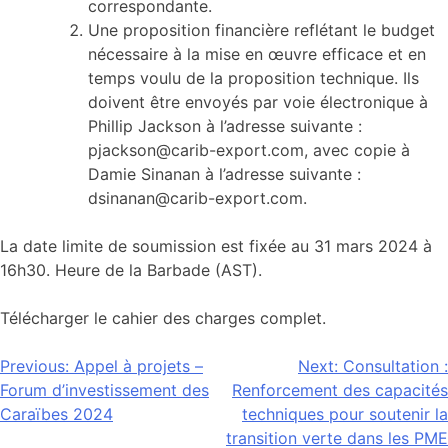
correspondante.
Une proposition financière reflétant le budget
nécessaire à la mise en œuvre efficace et en
temps voulu de la proposition technique. Ils
doivent être envoyés par voie électronique à
Phillip Jackson à l’adresse suivante :
pjackson@carib-export.com, avec copie à
Damie Sinanan à l’adresse suivante :
dsinanan@carib-export.com.
La date limite de soumission est fixée au 31 mars 2024 à
16h30. Heure de la Barbade (AST).
Télécharger le cahier des charges complet.
Navigation
Previous:
Appel à projets –
Next:
Consultation :
Forum d’investissement des
Renforcement des capacités
de
Caraïbes 2024
techniques pour soutenir la
l’article
transition verte dans les PME