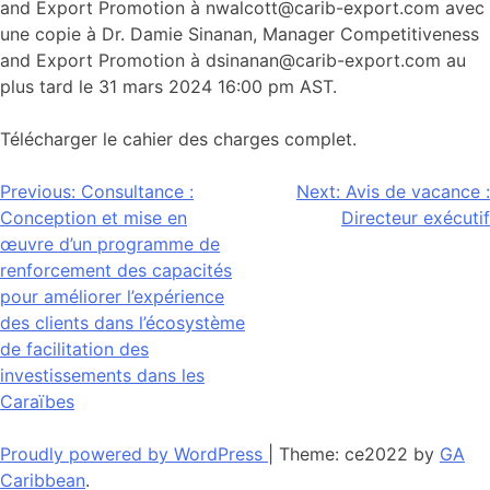
and Export Promotion à nwalcott@carib-export.com avec
une copie à Dr. Damie Sinanan, Manager Competitiveness
and Export Promotion à dsinanan@carib-export.com au
plus tard le 31 mars 2024 16:00 pm AST.
Télécharger le cahier des charges complet.
Navigation
Previous:
Consultance :
Next:
Avis de vacance :
Conception et mise en
Directeur exécutif
de
œuvre d’un programme de
l’article
renforcement des capacités
pour améliorer l’expérience
des clients dans l’écosystème
de facilitation des
investissements dans les
Caraïbes
Proudly powered by WordPress
|
Theme: ce2022 by
GA
Caribbean
.