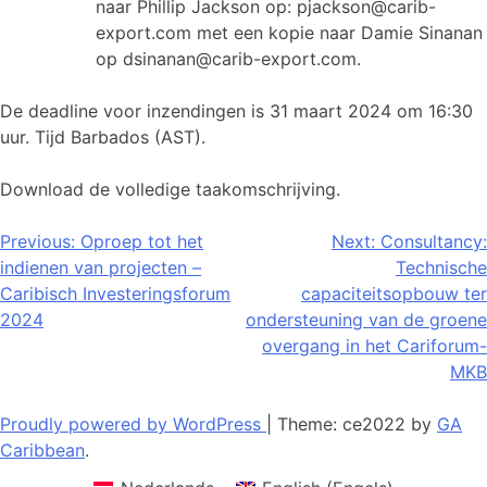
naar Phillip Jackson op: pjackson@carib-
export.com met een kopie naar Damie Sinanan
op dsinanan@carib-export.com.
De deadline voor inzendingen is 31 maart 2024 om 16:30
uur. Tijd Barbados (AST).
Download de volledige taakomschrijving.
Bericht
Previous:
Oproep tot het
Next:
Consultancy:
indienen van projecten –
Technische
navigatie
Caribisch Investeringsforum
capaciteitsopbouw ter
2024
ondersteuning van de groene
overgang in het Cariforum-
MKB
Proudly powered by WordPress
|
Theme: ce2022 by
GA
Caribbean
.